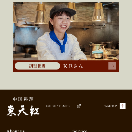
K.Eさん
調理担当
CORPORATE SITE
PAGE TOP
About us
Service