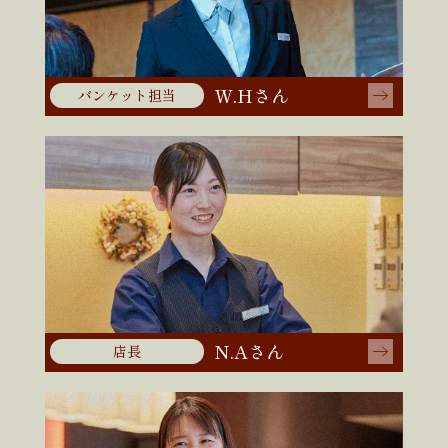
W.Hさん
バンケット担当
N.Aさん
店長