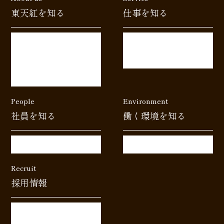
東天紅を知る
仕事を知る
おもてなしの東天紅
東天紅の仕事
これから目指す未来
おもてなしに裏あり
数字で紐解く東天紅
People
Environment
社員を知る
働く環境を知る
おもてなし紹介
教育制度 ＆ 福利厚生
Recruit
採用情報
募集要項